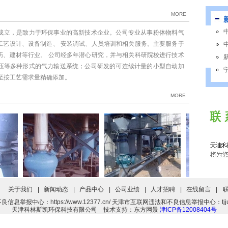
MORE
册成立，是致力于环保事业的高新技术企业。公司专业从事粉体物料气
工艺设计、设备制造、 安装调试、人员培训和相关服务。主要服务于
药、建材等行业。 公司经多年潜心研究，并与相关科研院校进行技术
压等多种形式的气力输送系统；公司研发的可连续计量的小型自动加
至按工艺需求量精确添加。
MORE
关于我们
|
新闻动态
|
产品中心
|
公司业绩
|
人才招聘
|
在线留言
|
微正压连续输送系统
正压浓相气力输送系统
负压气力输送
举报中心：https://www.12377.cn/ 天津市互联网违法和不良信息举报中心：tjjubao@tj.gov.
天津科林斯凯环保科技有限公司 技术支持：东方网景
津ICP备12008404号